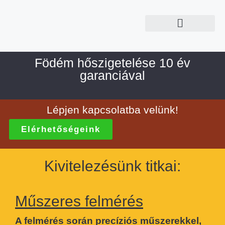
Födém hőszigetelése 10 év
garanciával
Lépjen kapcsolatba velünk!
Elérhetőségeink
Kivitelezésünk titkai:
Műszeres felmérés
A felmérés során precíziós műszerekkel,