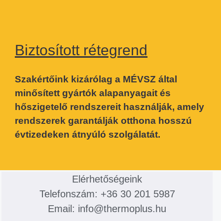
Biztosított rétegrend
Szakértőink kizárólag a MÉVSZ által
minősített gyártók alapanyagait és
hőszigetelő rendszereit használják, amely
rendszerek garantálják otthona hosszú
évtizedeken átnyúló szolgálatát.
Elérhetőségeink
Telefonszám: +36 30 201 5987
Email: info@thermoplus.hu