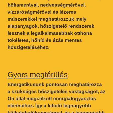
hőkamerával, nedvességmérővel,
vízzáróságmérővel és lézeres
műszerekkel meghatározzuk mely
alapanyagok, hőszigetelő rendszerek
lesznek a legalkalmasabbak otthona
tökéletes, hőhíd és ázás mentes
hőszigeteléséhez.
Gyors megtérülés
Energetikusunk pontosan meghatározza
a szükséges hőszigetelés vastagságot, az
Ön által megcélzott energiafogyasztás
eléréséhez. Így a lehető legnagyobb
költséghatékonysággal, és a leggyorsabb