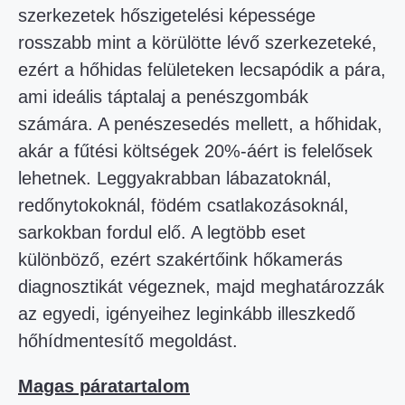
szerkezetek hőszigetelési képessége
rosszabb mint a körülötte lévő szerkezeteké,
ezért a hőhidas felületeken lecsapódik a pára,
ami ideális táptalaj a penészgombák
számára. A penészesedés mellett, a hőhidak,
akár a fűtési költségek 20%-áért is felelősek
lehetnek. Leggyakrabban lábazatoknál,
redőnytokoknál, födém csatlakozásoknál,
sarkokban fordul elő. A legtöbb eset
különböző, ezért szakértőink hőkamerás
diagnosztikát végeznek, majd meghatározzák
az egyedi, igényeihez leginkább illeszkedő
hőhídmentesítő megoldást.
Magas páratartalom