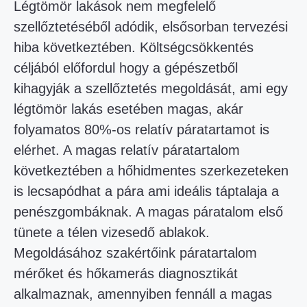
Légtömör lakások nem megfelelő
szellőztetéséből adódik, elsősorban tervezési
hiba következtében. Költségcsökkentés
céljából előfordul hogy a gépészetből
kihagyják a szellőztetés megoldását, ami egy
légtömör lakás esetében magas, akár
folyamatos 80%-os relatív páratartamot is
elérhet. A magas relatív páratartalom
következtében a hőhidmentes szerkezeteken
is lecsapódhat a pára ami ideális táptalaja a
penészgombáknak. A magas páratalom első
tünete a télen vizesedő ablakok.
Megoldásához szakértőink páratartalom
mérőket és hőkamerás diagnosztikát
alkalmaznak, amennyiben fennáll a magas