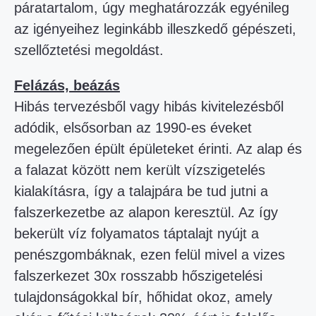
páratartalom, úgy meghatározzák egyénileg
az igényeihez leginkább illeszkedő gépészeti,
szellőztetési megoldást.
Felázás, beázás
Hibás tervezésből vagy hibás kivitelezésből
adódik, elsősorban az 1990-es éveket
megelezően épült épületeket érinti. Az alap és
a falazat között nem került vízszigetelés
kialakításra, így a talajpára be tud jutni a
falszerkezetbe az alapon keresztül. Az így
bekerült víz folyamatos táptalajt nyújt a
penészgombáknak, ezen felül mivel a vizes
falszerkezet 30x rosszabb hőszigetelési
tulajdonságokkal bír, hőhidat okoz, amely