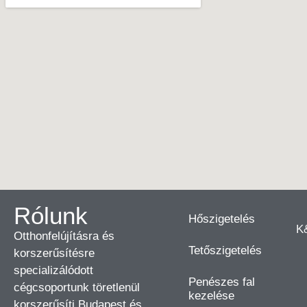
Rólunk
Hőszigetelés
K
Otthonfelújításra és
Tetőszigetelés
korszerűsítésre
specializálódott
Penészes fal
cégcsoportunk töretlenül
kezelése
korszerűsíti Budapest és