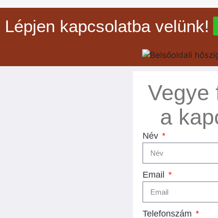
Lépjen kapcsolatba velünk!
Vegye 
a kap
Név
Email
Telefonszám