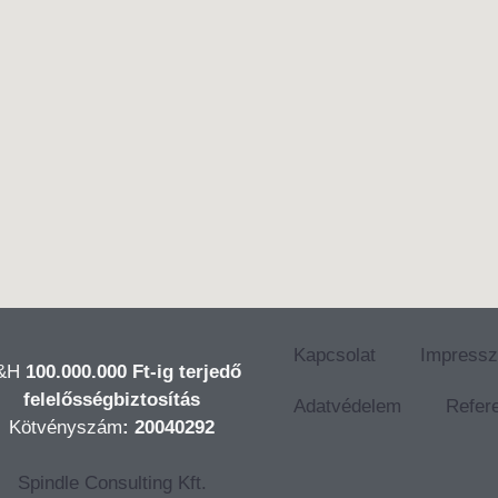
Kapcsolat
Impress
&H
100.000.000 Ft-ig terjedő
felelősségbiztosítás
Adatvédelem
Refer
Kötvényszám
: 20040292
Spindle Consulting Kft.