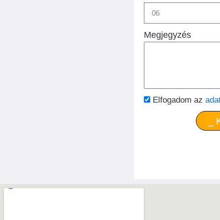
Megjegyzés
Elfogadom az
ada
_ 