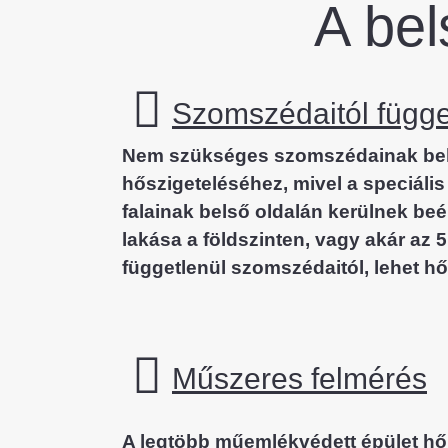
A bel
Szomszédaitól függe
Nem szükséges szomszédainak bel
hőszigeteléséhez, mivel a speciális
falainak belső oldalán kerülnek beép
lakása a földszinten, vagy akár az 5
függetlenül szomszédaitól, lehet hő
Műszeres felmérés
A legtöbb műemlékvédett épület hő