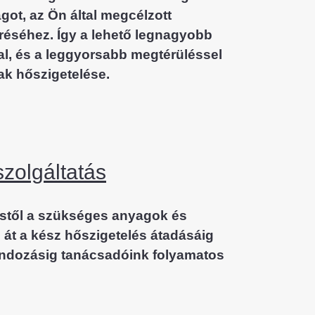
got, az Ön által megcélzott
réséhez. Így a lehető legnagyobb
l, és a leggyorsabb megtérüléssel
ak hőszigetelése.
szolgáltatás
éstől a szükséges anyagok és
 át a
kész hőszigetelés átadásáig
ondozásig tanácsadóink folyamatos