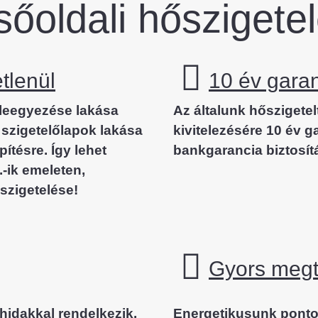
sőoldali hőszigetel
tlenül
10 év gara
eegyezése lakása
Az általunk hőszigete
 szigetelőlapok lakása
kivitelezésére 10 év g
ítésre. Így lehet
bankgarancia biztosítá
.-ik emeleten,
szigetelése!
Gyors megt
hidakkal rendelkezik.
Energetikusunk pont