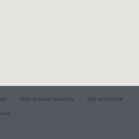
zum
Sütik (cookie) kezelése
Jogi nyilatkozat
encia