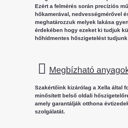
Ezért a felmérés során precíziós m
hőkamerával, nedvességmérővel és
meghatározzuk melyek lakása gyen
érdekében hogy ezeket ki tudjuk k
hőhídmentes hőszigetelést tudjunk k
Megbízható anyago
Szakértőink kizárólag a Xella által f
minősített belső oldali hőszigetelő
amely garantálják otthona évtizedek
szolgálatát.