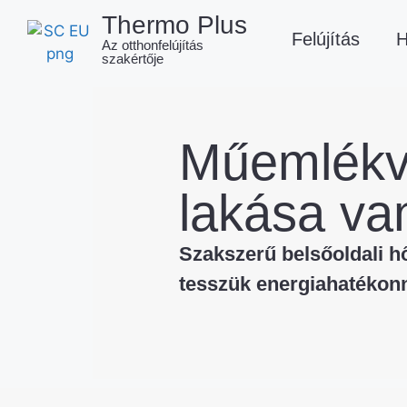
Thermo Plus
Felújítás
H
Az otthonfelújítás
szakértője
Műemlékv
lakása va
Szakszerű belsőoldali h
tesszük energiahatékonn