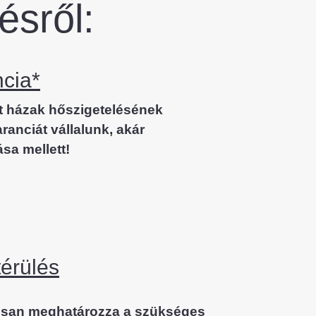
ésről:
ncia*
lt házak hőszigetelésének
aranciát vállalunk, akár
sa mellett!
érülés
osan meghatározza a szükséges