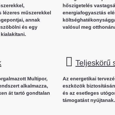
űszerekkel,
hőszigetelés vastagsá
 lézeres műszerekkel
energiafogyasztás elé
gepontjai, annak
költséghatékonyságga
üszöbölni és egy
valósul meg otthonán
ialakítani.
k
Teljeskörű 
orgalmazott Multipor,
Az energetikai tervez
rendszert alkalmazza,
eszközök biztosításán
en át tartó gondtalan
és az esetleges utóg
támogatást nyújtanak.