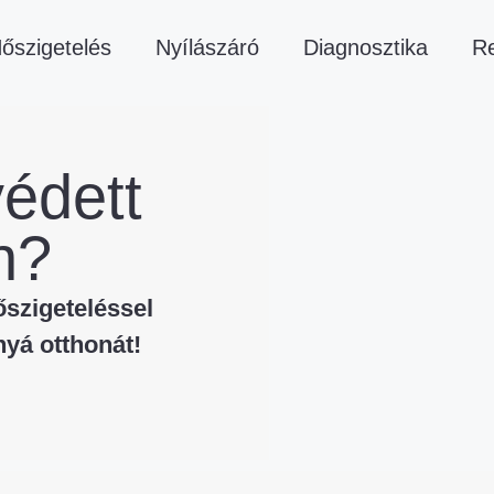
őszigetelés
Nyílászáró
Diagnosztika
Re
édett
n?
őszigeteléssel
yá otthonát!