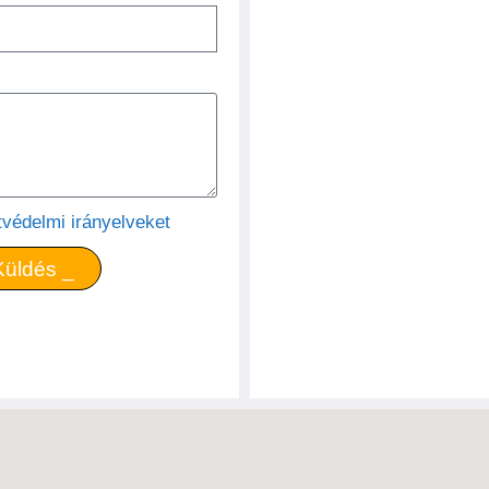
tvédelmi irányelveket
Küldés _