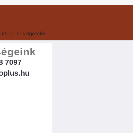
ségeink
8 7097
oplus.hu