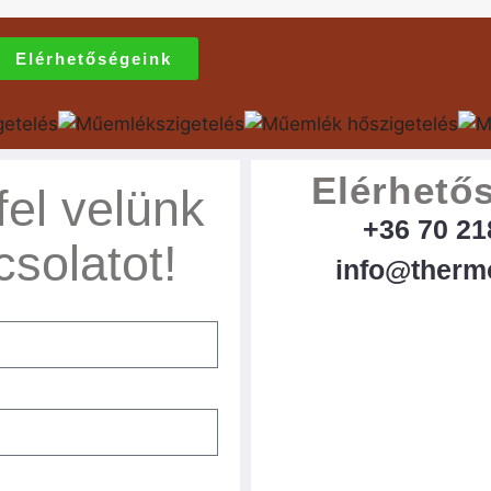
Elérhetőségeink
Elérhető
fel velünk
+36 70 21
csolatot!
info@therm