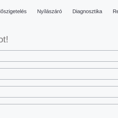
őszigetelés
Nyílászáró
Diagnosztika
Re
ot!