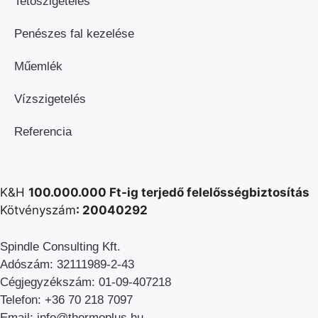
Tetőszigetelés
Penészes fal kezelése
Műemlék
Vízszigetelés
Referencia
K&H
100.000.000 Ft-ig terjedő felelősségbiztosítás
Kötvényszám
: 20040292
Spindle Consulting Kft.
Adószám: 32111989-2-43
Cégjegyzékszám:
01-09-407218
Telefon: +36 70 218 7097
Email: info@thermoplus.hu