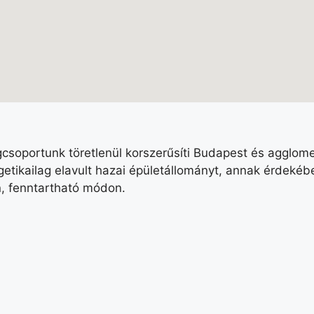
égcsoportunk töretlenül korszerűsíti Budapest és agglom
getikailag elavult hazai épületállományt, annak érdeké
n, fenntartható módon.