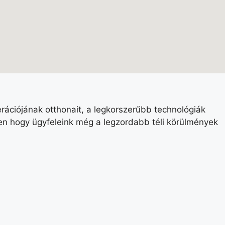
erációjának otthonait, a legkorszerűbb technológiák
ben hogy ügyfeleink még a legzordabb téli körülmények