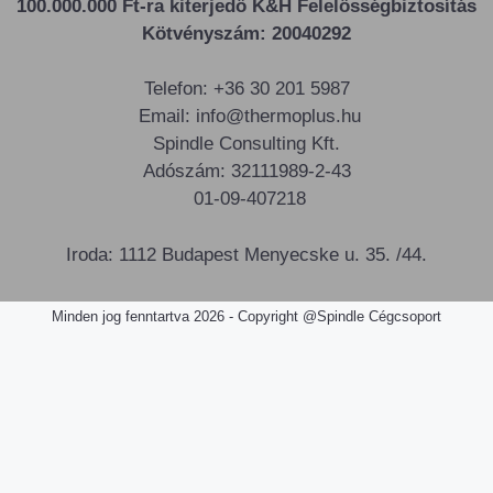
100.000.000 Ft-ra kiterjedő K&H Felelősségbiztosítás
Kötvényszám: 20040292
Telefon: +36 30 201 5987
Email: info@thermoplus.hu
Spindle Consulting Kft.
Adószám: 32111989-2-43
01-09-407218
Iroda: 1112 Budapest Menyecske u. 35. /44.
Minden jog fenntartva 2026 - Copyright @Spindle Cégcsoport