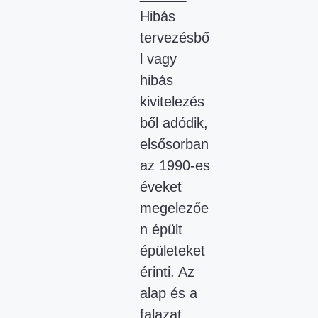
Hibás
tervezésbő
l vagy
hibás
kivitelezés
ből adódik,
elsősorban
az 1990-es
éveket
megelezőe
n épült
épületeket
érinti. Az
alap és a
falazat