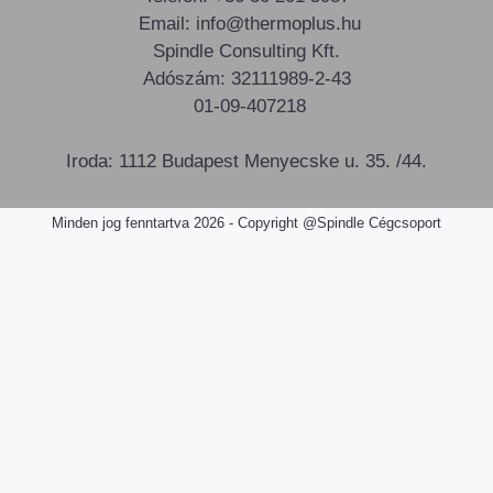
Email: info@thermoplus.hu
Spindle Consulting Kft.
Adószám: 32111989-2-43
01-09-407218
Iroda: 1112 Budapest Menyecske u. 35. /44.
Minden jog fenntartva 2026 - Copyright @Spindle Cégcsoport