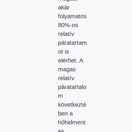
akár
folyamatos
80%-os
relatív
páratartam
ot is
elérhet. A
magas
relatív
páratartalo
m
következté
ben a
hőhidment
es