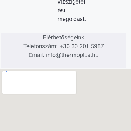
vízszigetel
ési
megoldást.
Elérhetőségeink
Telefonszám: +36 30 201 5987
Email: info@thermoplus.hu