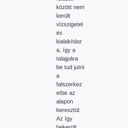
között nem
került
vízszigetel
és
kialakításr
a, így a
talajpára
be tud jutni
a
falszerkez
etbe az
alapon
keresztül.
Az így
bekerült