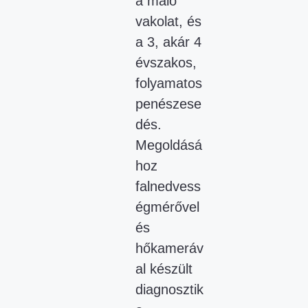
a máló
vakolat, és
a 3, akár 4
évszakos,
folyamatos
penészese
dés.
Megoldásá
hoz
falnedvess
égmérővel
és
hőkameráv
al készült
diagnosztik