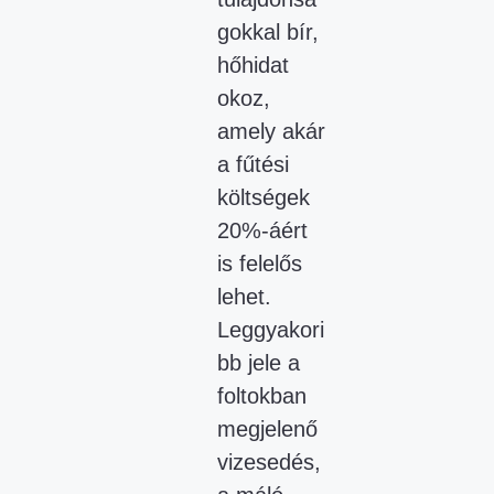
gokkal bír,
hőhidat
okoz,
amely akár
a fűtési
költségek
20%-áért
is felelős
lehet.
Leggyakori
bb jele a
foltokban
megjelenő
vizesedés,