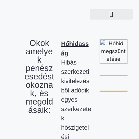
Okok
Hőhidass
amelye
ág
k
Hibás
penész
szerkezeti
esedést
kivitelezés
okozna
ből adódik,
k, és
egyes
megold
ásaik:
szerkezete
k
hőszigetel
ési