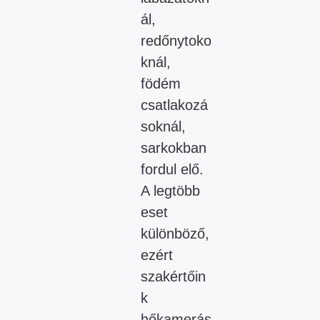
ál,
redőnytoko
knál,
födém
csatlakozá
soknál,
sarkokban
fordul elő.
A legtöbb
eset
különböző,
ezért
szakértőin
k
hőkamerás