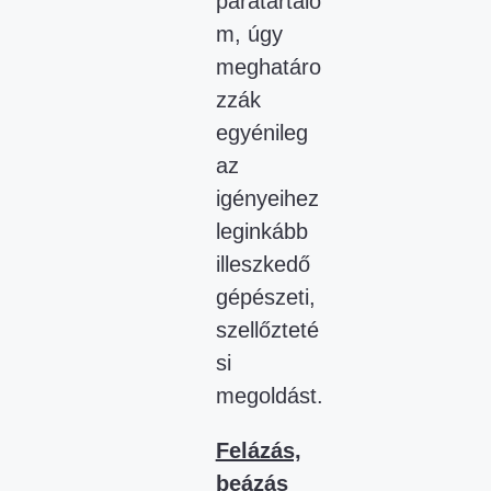
páratartalo
m, úgy
meghatáro
zzák
egyénileg
az
igényeihez
leginkább
illeszkedő
gépészeti,
szellőzteté
si
megoldást.
Felázás,
beázás