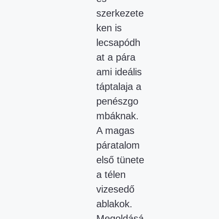
szerkezete
ken is
lecsapódh
at a pára
ami ideális
táptalaja a
penészgo
mbáknak.
A magas
páratalom
első tünete
a télen
vizesedő
ablakok.
Megoldásá