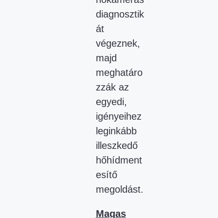
diagnosztik
át
végeznek,
majd
meghatáro
zzák az
egyedi,
igényeihez
leginkább
illeszkedő
hőhídment
esítő
megoldást.
Magas