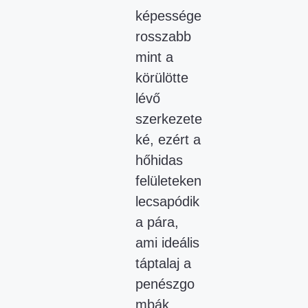
képessége
rosszabb
mint a
körülötte
lévő
szerkezete
ké, ezért a
hőhidas
felületeken
lecsapódik
a pára,
ami ideális
táptalaj a
penészgo
mbák