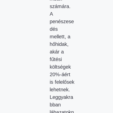
számára.
A
penészese
dés
mellett, a
hőhidak,
akár a
fűtési
költségek
20%-áért
is felelősek
lehetnek.
Leggyakra
bban
lábazatokn