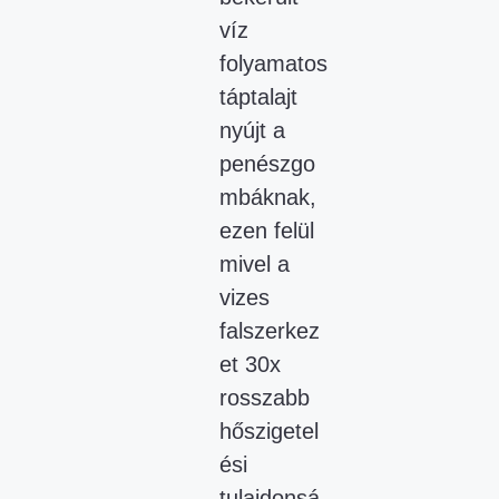
víz
folyamatos
táptalajt
nyújt a
penészgo
mbáknak,
ezen felül
mivel a
vizes
falszerkez
et 30x
rosszabb
hőszigetel
ési
tulajdonsá