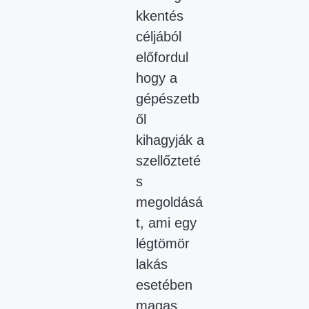
kkentés
céljából
előfordul
hogy a
gépészetb
ől
kihagyják a
szellőzteté
s
megoldásá
t, ami egy
légtömör
lakás
esetében
magas,