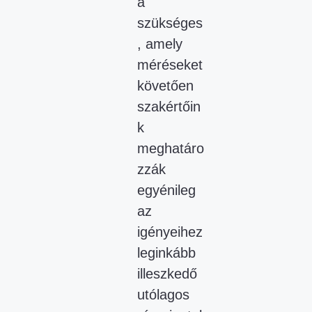
a
szükséges
, amely
méréseket
követően
szakértőin
k
meghatáro
zzák
egyénileg
az
igényeihez
leginkább
illeszkedő
utólagos