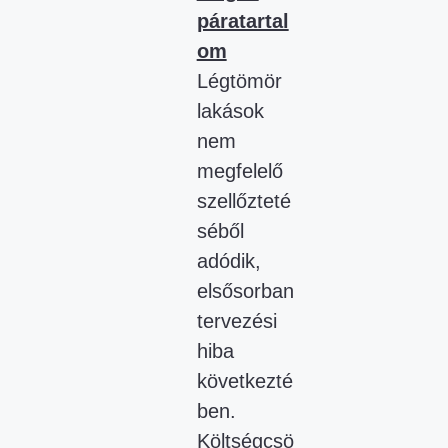
páratartal
om
Légtömör
lakások
nem
megfelelő
szellőzteté
séből
adódik,
elsősorban
tervezési
hiba
következté
ben.
Költségcsö