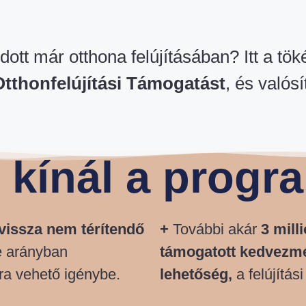
ott már otthona felújításában? Itt a tö
Otthonfelújítási Támogatást
, és valós
t kínál a progr
 vissza nem térítendő
+
További akár
3 mill
le arányban
támogatott kedvezmén
jra vehető igénybe.
lehetőség,
a felújítás