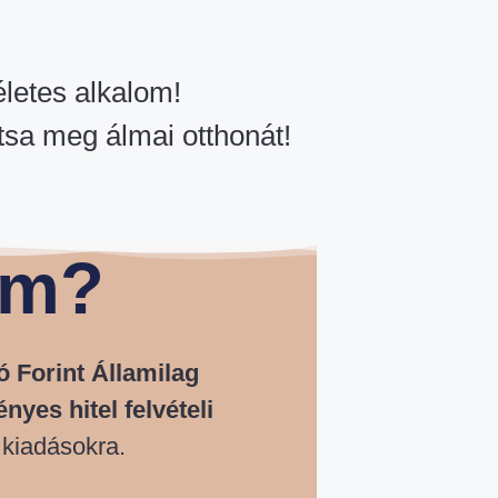
kéletes alkalom!
ítsa meg álmai otthonát!
am?
ió Forint Államilag
yes hitel felvételi
i kiadásokra.