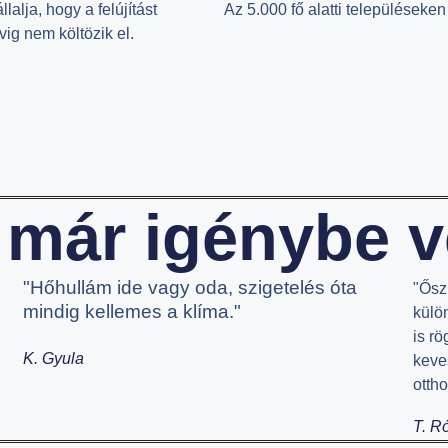
lalja, hogy a felújítást
Az 5.000 fő alatti településeken
ig nem költözik el.
 már igénybe v
"Hőhullám ide vagy oda, szigetelés óta
"Ősz
mindig kellemes a klíma."
külö
is r
K. Gyula
,
keve
otth
T. R