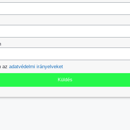
m
m
m az
adatvédelmi irányelveket
Küldés