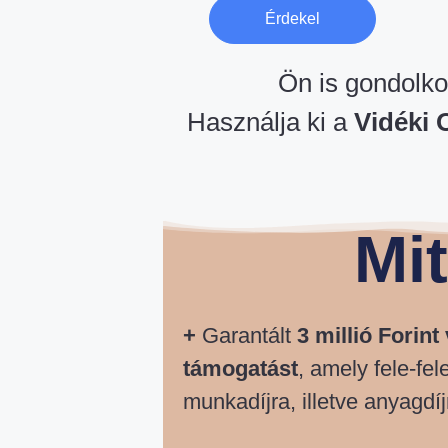
Érdekel
Ön is gondolkod
Használja ki a
Vidéki 
Mi
+
Garantált
3 millió Forint
támogatást
, amely fele-fe
munkadíjra, illetve anyagdí