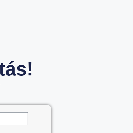
tás!
3