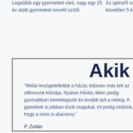
Legalább egy gyermeket váró, vagy egy 25
Az igénylő vál
év alatti gyermeket nevelő szülő.
követően 5 év
Akik
"Mióta leszigeteltettük a házat, teljesen más lett az
otthonunk klímája. Nyáron hűvös, télen pedig
gyorsabban bemelegszik és tovább tart a meleg. A
gyerekek is jobban érzik magukat, mi pedig örülünk
hogy a rezsi is alacsony."
P. Zoltán