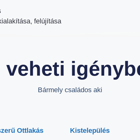
s
kialakítása, felújítása
i veheti igényb
Bármely családos aki
szerű Ottlakás
Kistelepülés