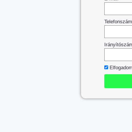
Telefonszá
Irányítószá
Elfogado