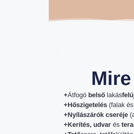
Mire
+
Átfogó
belső
lakás
felú
+Hőszigetelés
(falak és
+Nyílászárók cseréje
(
+Kerítés, udvar
és
ter