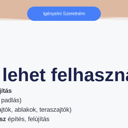
Igényelni Szeretném
 lehet felhaszn
jítás
 padlás)
ajtók, ablakok, teraszajtók)
asz
építés, felújítás