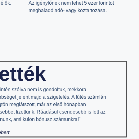
 élők.
Az igénylőnek nem lehet 5 ezer forintot
meghaladó adó- vagy köztartozása.​
ették
intén szólva nem is gondoltuk, mekkora
nbséget jelent majd a szigetelés. A fűtés számlán
ögtön meglátszott, már az első hónapban
sebbet fizettünk. Ráadásul csendesebb is lett az
onunk, ami külön bónusz számunkra!"
óbert