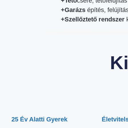
+Tető
csere, tetőfelújítás
+Garázs
építés, felújítá
+Szellőztető rendszer
K
25 Év Alatti Gyerek
Életvitel