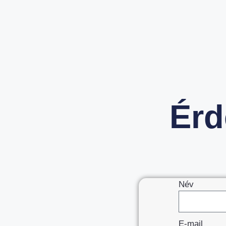
Érd
Név
E-mail