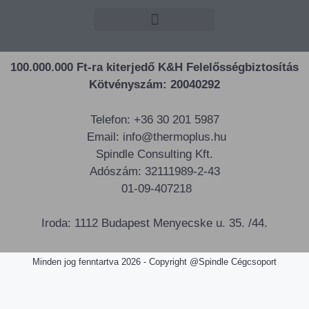
100.000.000 Ft-ra kiterjedő K&H Felelősségbiztosítás
Kötvényszám: 20040292
Telefon: +36 30 201 5987
Email: info@thermoplus.hu
Spindle Consulting Kft.
Adószám: 32111989-2-43
01-09-407218
Iroda: 1112 Budapest Menyecske u. 35. /44.
Minden jog fenntartva 2026 - Copyright @Spindle Cégcsoport