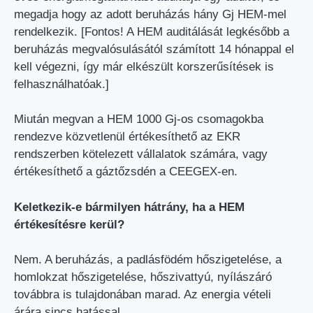
megadja hogy az adott beruházás hány Gj HEM-mel
rendelkezik. [Fontos! A HEM auditálását legkésőbb a
beruházás megvalósulásától számított 14 hónappal el
kell végezni, így már elkészült korszerűsítések is
felhasználhatóak.]
Miután megvan a HEM 1000 Gj-os csomagokba
rendezve közvetlenül értékesíthető az EKR
rendszerben kötelezett vállalatok számára, vagy
értékesíthető a gáztőzsdén a CEEGEX-en.
Keletkezik-e bármilyen hátrány, ha a HEM
értékesítésre kerül?
Nem. A beruházás, a padlásfödém hőszigetelése, a
homlokzat hőszigetelése, hőszivattyú, nyílászáró
továbbra is tulajdonában marad. Az energia vételi
árára sincs hatással.