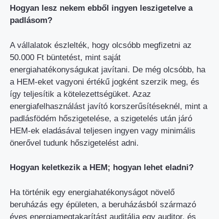
Hogyan lesz nekem ebből ingyen leszigetelve a
padlásom?
A vállalatok észlelték, hogy olcsóbb megfizetni az
50.000 Ft büntetést, mint saját
energiahatékonyságukat javítani. De még olcsóbb, ha
a HEM-eket vagyoni értékű jogként szerzik meg, és
így teljesítik a kötelezettségüket. Azaz
energiafelhasználást javító korszerűsítéseknél, mint a
padlásfödém hőszigetelése, a szigetelés után járó
HEM-ek eladásával teljesen ingyen vagy minimális
önerővel tudunk hőszigetelést adni.
Hogyan keletkezik a HEM; hogyan lehet eladni?
Ha történik egy energiahatékonyságot növelő
beruházás egy épületen, a beruházásból származó
éves energiamegtakarítást auditálja egy auditor, és