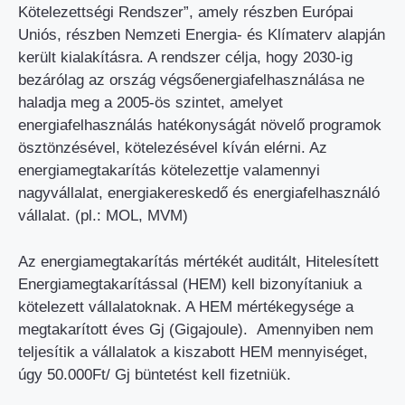
Kötelezettségi Rendszer”, amely részben Európai
Uniós, részben Nemzeti Energia- és Klímaterv alapján
került kialakításra. A rendszer célja, hogy 2030-ig
bezárólag az ország végsőenergiafelhasználása ne
haladja meg a 2005-ös szintet, amelyet
energiafelhasználás hatékonyságát növelő programok
ösztönzésével, kötelezésével kíván elérni. Az
energiamegtakarítás kötelezettje valamennyi
nagyvállalat, energiakereskedő és energiafelhasználó
vállalat. (pl.: MOL, MVM)
Az energiamegtakarítás mértékét auditált, Hitelesített
Energiamegtakarítással (HEM) kell bizonyítaniuk a
kötelezett vállalatoknak. A HEM mértékegysége a
megtakarított éves Gj (Gigajoule). Amennyiben nem
teljesítik a vállalatok a kiszabott HEM mennyiséget,
úgy 50.000Ft/ Gj büntetést kell fizetniük.