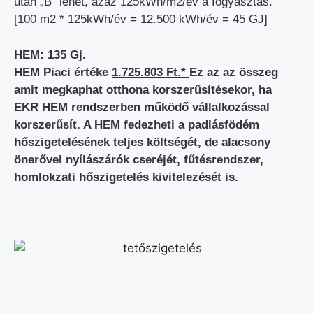
után „B” lehet, azaz 125kWh/m2/év a fogyasztás.
[100 m2 * 125kWh/év = 12.500 kWh/év = 45 GJ]
HEM: 135 Gj.
HEM Piaci értéke
1.725.803 Ft.*
Ez az az összeg
amit megkaphat otthona korszerűsítésekor, ha
EKR HEM rendszerben működő vállalkozással
korszerűsít. A HEM fedezheti a padlásfödém
hőszigetelésének teljes költségét, de alacsony
önerővel nyílászárók cseréjét, fűtésrendszer,
homlokzati hőszigetelés kivitelezését is.