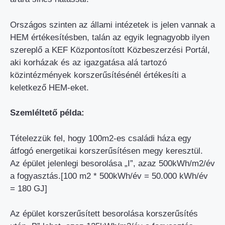
Országos szinten az állami intézetek is jelen vannak a
HEM értékesítésben, talán az egyik legnagyobb ilyen
szereplő a KEF Központosított Közbeszerzési Portál,
aki korházak és az igazgatása alá tartozó
közintézmények korszerűsítésénél értékesíti a
keletkező HEM-eket.
Szemléltető példa:
Tételezzük fel, hogy 100m2-es családi háza egy
átfogó energetikai korszerűsítésen megy keresztül.
Az épület jelenlegi besorolása „I”, azaz 500kWh/m2/év
a fogyasztás.[100 m2 * 500kWh/év = 50.000 kWh/év
= 180 GJ]
Az épület korszerűsített besorolása korszerűsítés