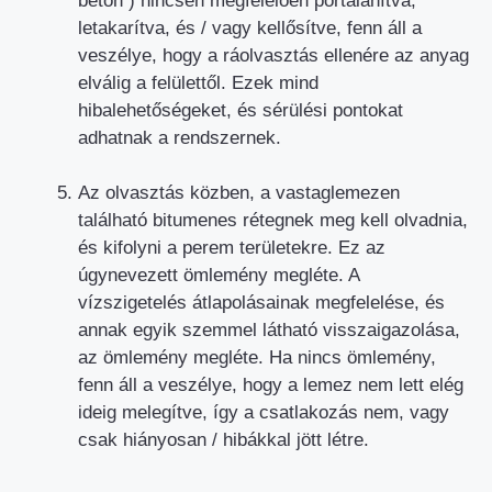
beton ) nincsen megfelelően portalanítva,
letakarítva, és / vagy kellősítve, fenn áll a
veszélye, hogy a ráolvasztás ellenére az anyag
elválig a felülettől. Ezek mind
hibalehetőségeket, és sérülési pontokat
adhatnak a rendszernek.
Az olvasztás közben, a vastaglemezen
található bitumenes rétegnek meg kell olvadnia,
és kifolyni a perem területekre. Ez az
úgynevezett ömlemény megléte. A
vízszigetelés átlapolásainak megfelelése, és
annak egyik szemmel látható visszaigazolása,
az ömlemény megléte. Ha nincs ömlemény,
fenn áll a veszélye, hogy a lemez nem lett elég
ideig melegítve, így a csatlakozás nem, vagy
csak hiányosan / hibákkal jött létre.