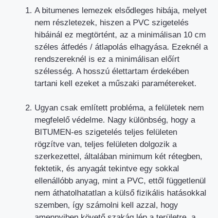
A bitumenes lemezek elsődleges hibája, melyet
nem részletezek, hiszen a PVC szigetelés
hibáinál ez megtörtént, az a minimálisan 10 cm
széles átfedés / átlapolás elhagyása. Ezeknél a
rendszereknél is ez a minimálisan előírt
szélesség. A hosszú élettartam érdekében
tartani kell ezeket a műszaki paramétereket.
Ugyan csak említett probléma, a felületek nem
megfelelő védelme. Nagy különbség, hogy a
BITUMEN-es szigetelés teljes felületen
rögzítve van, teljes felületen dolgozik a
szerkezettel, általában minimum két rétegben,
fektetik, és anyagát tekintve egy sokkal
ellenállóbb anyag, mint a PVC, ettől függetlenül
nem áthatolhatatlan a külső fizikális hatásokkal
szemben, így számolni kell azzal, hogy
amennyiben követő szakág lép a területre, a