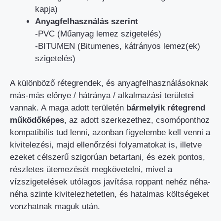
kapja)
Anyagfelhasználás szerint
-PVC (Műanyag lemez szigetelés)
-BITUMEN (Bitumenes, kátrányos lemez(ek)
szigetelés)
A különböző rétegrendek, és anyagfelhasználásoknak
más-más előnye / hátránya / alkalmazási területei
vannak. A maga adott területén
bármelyik rétegrend
működőképes
, az adott szerkezethez, csomóponthoz
kompatibilis tud lenni, azonban figyelembe kell venni a
kivitelezési, majd ellenőrzési folyamatokat is, illetve
ezeket célszerű szigorúan betartani, és ezek pontos,
részletes ütemezését megkövetelni, mivel a
vízszigetelések utólagos javítása roppant nehéz néha-
néha szinte kivitelezhetetlen, és hatalmas költségeket
vonzhatnak maguk után.