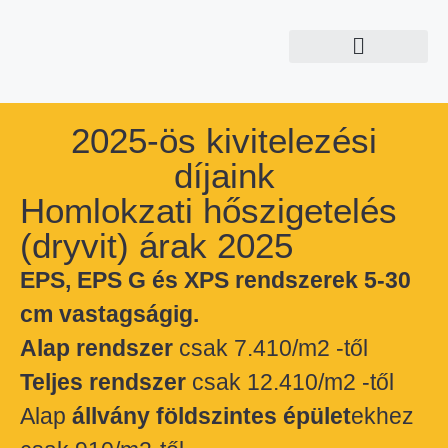
2025-ös kivitelezési
díjaink
Homlokzati hőszigetelés
(dryvit) árak 2025
EPS, EPS G és XPS rendszerek 5-30
cm vastagságig.
Alap rendszer
csak 7.410/m2 -től
Teljes rendszer
csak 12.410/m2 -től
Alap
állvány földszintes épület
ekhez