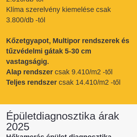
Klíma szerelvény kiemelése csak
3.800/db -tól
Kőzetgyapot, Multipor rendszerek és
tűzvédelmi gátak 5-30 cm
vastagságig.
Alap rendszer
csak 9.410/m2 -től
Teljes rendszer
csak 14.410/m2 -től
Épületdiagnosztika árak
2025
Hőkamerás épület diagnosztika