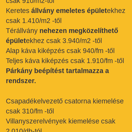
csak 910/m2-től
Keretes
állvány emeletes épület
ekhez
csak 1.410/m2 -től
Térállvány
nehezen megközelíthető
épület
ekhez csak 3.940/m2 -től
Alap káva kiképzés csak 940/fm -től
Teljes káva kiképzés csak 1.910/fm -től
Párkány beépítést tartalmazza a
rendszer.
Csapadékelvezető csatorna kiemelése
csak 310/fm -től
Villanyszerelvények kiemelése csak
2.010/db-tól